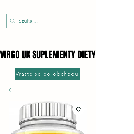
VIRGO UK SUPLEMENTY DIETY
VIRGO UK SUPLEMENTY DIETY
Vraťte se do obchodu