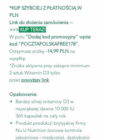
*KUP SZYBCIEJ Z PŁATNOŚCIĄ W
PLN
Link do złożenia zamówienia --
>>>
KUP TERAZ!
W polu
"Dodaj kod promocyjny" wpisz
kod "POCZTAPOLSKAFREE178".
Otrzymasz zniżkę
-14,99 PLN
na
wysyłkę.
*Zniżka aktywna przy zakupie minimum
2 sztuk Witamin D3 tylko
przez
powyższy link
.
Opakowanie:
Bardzo silnej witaminy D3 w
największej dawce 10.000 IU
365 kapsułek na cały rok.
Produkt produkcji brytyjskiej firmy
Nu U Nutrition (surowe kontrole
jakościowe i medyczne), dystrybutor