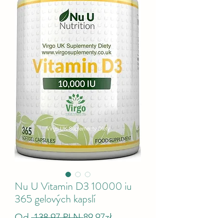
Nu U Vitamin D3 10000 iu
365 gelových kapslí
Běžná cena
Zvýhodněná cena
Od
 138,97 PLN 
89,97zł