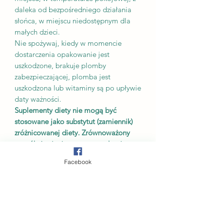
daleka od bezpośredniego działania
słońca, w miejscu niedostępnym dla
małych dzieci.
Nie spożywaj, kiedy w momencie
dostarczenia opakowanie jest
uszkodzone, brakuje plomby
zabezpieczającej, plomba jest
uszkodzona lub witaminy są po upływie
daty ważności.
Suplementy diety nie mogą być
stosowane jako substytut (zamiennik)
zróżnicowanej diety. Zrównoważony
sposób żywienia oraz prowadzenie
zdrowego trybu życia są niezbędne dla
Facebook
prawidłowego funkcjonowania
organizmu.
Dotyczy tylko Polski: Do każdego
suplementu diety dołączamy Etykiety w
języku polskim zawierające wszystkie