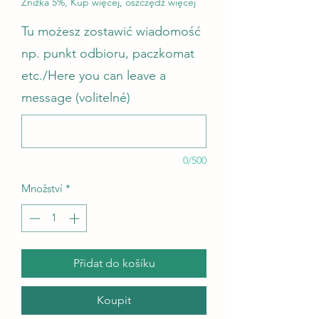
Zniżka 5%, Kup więcej, oszczędź więcej
Tu możesz zostawić wiadomość
np. punkt odbioru, paczkomat
etc./Here you can leave a
message (volitelné)
0/500
Množství
*
Přidat do košíku
Koupit