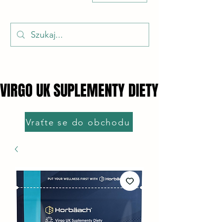
VIRGO UK SUPLEMENTY DIETY
VIRGO UK SUPLEMENTY DIETY
Vraťte se do obchodu