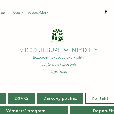
kaz
Kontakt
Więcej/More...
VIRGO UK SUPLEMENTY DIETY
Bezpečný nákup, záruka kvality
Užijte si nakupování!
Virgo Team
m
D3+K2
Dárkový poukaz
Kontakt
Věrnostní program
Doporučit