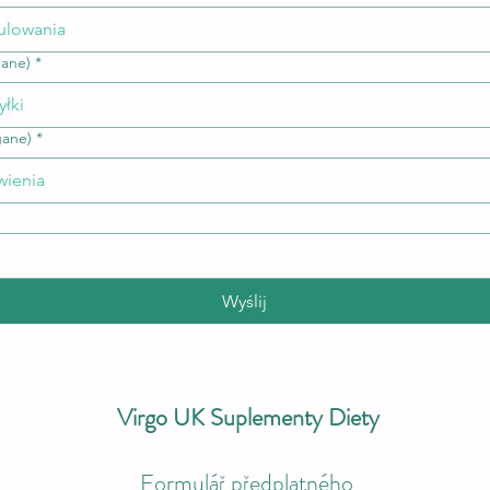
ane)
*
gane)
*
Wyślij
Virgo UK Suplementy Diety
Formulář předplatného