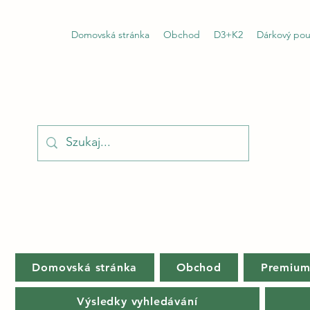
Domovská stránka
Obchod
D3+K2
Dárkový pou
Domovská stránka
Obchod
Premiu
Výsledky vyhledávání