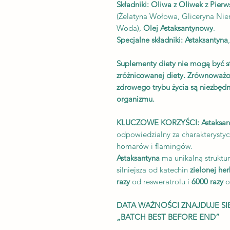
Składniki:
Oliwa z Oliwek z Pierw
(Żelatyna Wołowa, Gliceryna N
Woda),
Olej Astaksantynowy
.
Specjalne składniki: Astaksantyna
Suplementy diety nie mogą być s
zróżnicowanej diety. Zrównoważo
zdrowego trybu życia są niezbęd
organizmu.
KLUCZOWE KORZYŚCI: Astaksan
odpowiedzialny za charakterystyc
homarów i flamingów.
Astaksantyna
ma unikalną struktur
silniejsza od katechin
zielonej he
razy
od resweratrolu i
6000 razy
o
DATA WAŻNOŚCI ZNAJDUJE SI
„BATCH BEST BEFORE END”