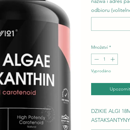
nazwa i adres p
odbioru (voliteln
Množství
*
Vyprodáno
Upozornit
DZIKIE ALGI 1
ASTAKSANTYNY 