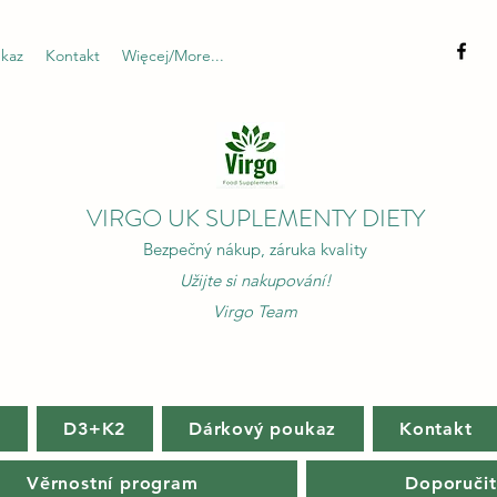
kaz
Kontakt
Więcej/More...
VIRGO UK SUPLEMENTY DIETY
Bezpečný nákup, záruka kvality
Užijte si nakupování!
Virgo Team
m
D3+K2
Dárkový poukaz
Kontakt
Věrnostní program
Doporučit