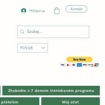
Kontakt
Přihlásit se
PLN (zł)
Zhubněte v 7 denním tréninkovém programu
 přátelům
Můj účet