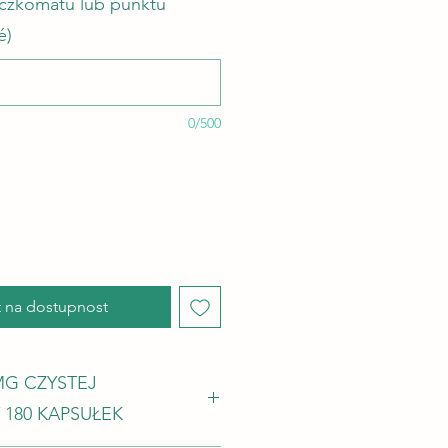
aczkomatu lub punktu
é)
0/500
 na dostupnost
8MG CZYSTEJ
180 KAPSUŁEK