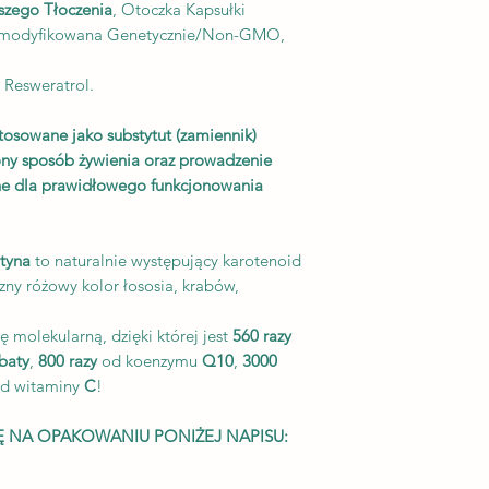
szego Tłoczenia
, Otoczka Kapsułki
sprzedawanej na rynk
iemodyfikowana Genetycznie/Non-GMO,
że ​​ta całkowicie na
bardziej imponująca
, Resweratrol.
zawiera 18 mg czyst
szybko wchłonięta i
tosowane jako substytut (zamiennik)
* ✔ OBIETNICA Alp
ny sposób żywienia oraz prowadzenie
pozyskiwana w Zjed
Dostarczamy tylko na
ne dla prawidłowego funkcjonowania
czemu możesz czuć s
wkładasz do swojego
są certyfikowane p
tyna
to naturalnie występujący karotenoid
oraz są wolne od gl
zny różowy kolor łososia, krabów,
* ✔ GWARANCJA:
korzyści płynące z 
ę molekularną, dzięki której jest
560 razy
chcemy, abyś również
rbaty
,
800 razy
od koenzymu
Q10
,
3000
zadowolona/y? Po pr
d witaminy
C
!
ciągu 7 dni od daty
zrobimy resztę.
Ę NA OPAKOWANIU PONIŻEJ NAPISU:
Certyfikat GMP