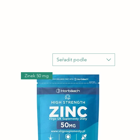
Seřadit podle
Zinek 50 mg