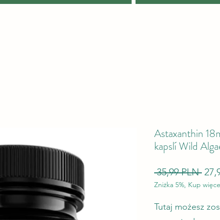
Astaxanthin 18
kapslí Wild Alga
Běž
 35,99 PLN 
27,
Zniżka 5%, Kup więce
Tutaj możesz zo