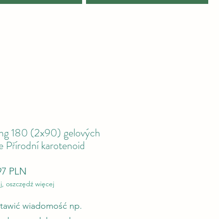
mg 180 (2x90) gelových
e Přírodní karotenoid
ná cena
Zvýhodněná cena
97 PLN
j, oszczędź więcej
stawić wiadomość np.