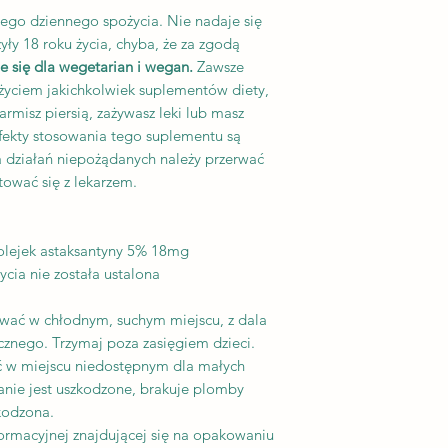
Certyfikat Non
nego dziennego spożycia. Nie nadaje się
Certyfikat Zgodn
yły 18 roku życia, chyba, że za zgodą
Weryfikacja prze
e się dla wegetarian i wegan.
Zawsze
wględem mocy i c
zażyciem jakichkolwiek suplementów diety,
karmisz piersią, zażywasz leki lub masz
Wyprodukowano w Z
fekty stosowania tego suplementu są
zgodnie ze standar
a działań niepożądanych należy przerwać
Prawo autorskie © 
tować się z lekarzem.
Suplementy Diety
Copyright © 2014-2
Supplements
olejek astaksantyny 5% 18mg
cia nie została ustalona
ać w chłodnym, suchym miejscu, z dala
znego. Trzymaj poza zasięgiem dzieci.
 w miejscu niedostępnym dla małych
anie jest uszkodzone, brakuje plomby
zkodzona.
formacyjnej znajdującej się na opakowaniu