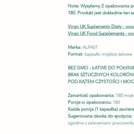
Note: Wysyłamy 2 opakowania po
180. Produkt jest dokładnie ten 
Virgo UK Suplementy Diety - ww
Virgo UK Food Supplements
- ww
Marka:
ALFA01
Format
: kapsułki miękkie żelowe
BEZ GMO - ŁATWE DO POŁKNI
BRAK SZTUCZNYCH KOLORÓW
POD KĄTEM CZYSTOŚCI I MO
Zawartość opakowania:
180 miękk
Porcje w opakowaniu:
180
Każda porcja (1 kapsułka) zawiera
Sugerowana dawka do spożycia:
zgodnie z zaleceniami pracownika