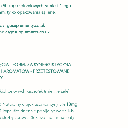
silniejszy niż witami
 90 kapsułek żelowych zamiast 1-ego
zdjęciach, jednak za
Stawiamy zawsze na
sam, tylko opakowania są inne.
są zawsze takie sam
Ten suplement diety
jakości składników 
w.virgosuplementy.co.uk
wszystkie wymogi b
Funkcje i szczegóły
w.virgosupplements.co.uk
* ✔ POTENCJALN
jest naturalnie wys
odpowiedzialnym za 
łososia. Naukowcy u
odpowiedzialna za 
ĘCIA - FORMUŁA SYNERGISTYCZNA -
wytrzymałość, a asta
 I AROMATÓW - PRZETESTOWANE
tkance mięśniowej 
CY
ich fenomenalny po
* ✔ CZYSTA MOC:
ich żelowych kapsułek (miękkie żele).
strukturę, która sprawi
inne podobne cząste
:
Naturalny olejek astaksantyny 5%
18mg
jest 560 razy silniej
1 kapsułkę dziennie popijając wodą lub
silniejszy niż koenzy
 służby zdrowia (lekarza lub farmaceuty).
resweratrol i 6000 ra
* ✔ ŹRÓDŁO NATU