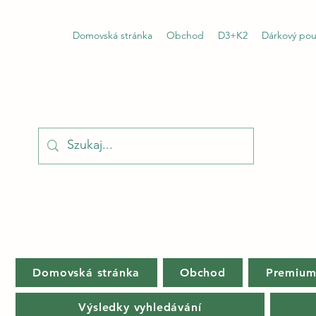
Domovská stránka
Obchod
D3+K2
Dárkový pou
Domovská stránka
Obchod
Premiu
Výsledky vyhledávání