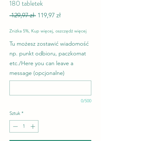
180 tabletek
Regularna cena
Cena Rabatowa
 129,97 zł 
119,97 zł
Zniżka 5%, Kup więcej, oszczędź więcej
Tu możesz zostawić wiadomość
np. punkt odbioru, paczkomat
etc./Here you can leave a
message (opcjonalne)
0/500
Sztuk
*