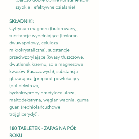
szybkie i efektywne działanie)
SKŁADNIKI:
Cytrynian magnezu (buforowany),
substancje wypełniające (fosforan
dwuwapniowy, celuloza
mikrokrystaliczna), substancje
przeciwzbrylające (kwasy tłuszczowe,
dwutlenek krzemu, sole magnezowe
kwasów tłuszczowych), substancja
glazurująca [preparat powlekający
(polidekstroza,
hydroksypropylometyloceluloza,
maltodekstryna, węglan wapnia, guma
guar, średniołańcuchowe
trójglicerydy)].
180 TABLETEK - ZAPAS NA PÓŁ
ROKU