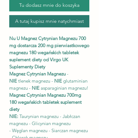
Tu dodasz mnie do koszyka
A tutaj kupisz mnie natychmiast
Nu U Magnez Cytrynian Magnezu 700
mg dostarcza 200 mg pierwiastkowego
magnezu 180 wegańskich tabletek
suplement diety od Virgo UK
Suplementy Diety
Magnez Cytrynian Magnezu
-
NIE
tlenek magnezu -
NIE
glutaminian
magnezu -
NIE
asparaginian magnezu!
Magnez Cytrynian Magnezu 700mg
180 wegańskich tabletek suplement
diety
NIE:
Taurynian magnezu - Jabłczan
magnezu - Glicynian magnezu
- Węglan magnezu - Siarczan magnezu
- Chlorek magnezu