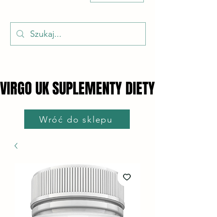
VIRGO UK SUPLEMENTY DIETY
VIRGO UK SUPLEMENTY DIETY
Wróć do sklepu