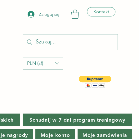
Kontakt
Zaloguj się
PLN (zł)
iskich
Schudnij w 7 dni program treningowy
je nagrody
Moje konto
Moje zamówienia