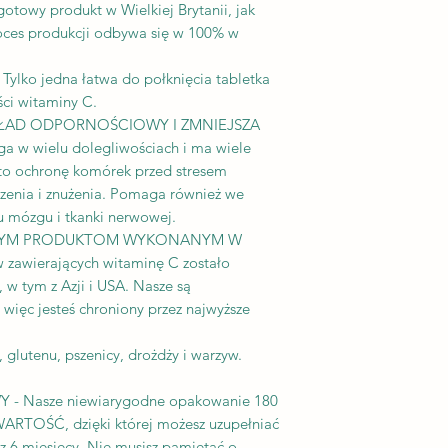
gotowy produkt w Wielkiej Brytanii, jak
roces produkcji odbywa się w 100% w
o jedna łatwa do połknięcia tabletka
ci witaminy C.
ŁAD ODPORNOŚCIOWY I ZMNIEJSZA
 w wielu dolegliwościach i ma wiele
to ochronę komórek przed stresem
zenia i znużenia. Pomaga również we
u mózgu i tkanki nerwowej.
ASZYM PRODUKTOM WYKONANYM W
w zawierających witaminę C zostało
 w tym z Azji i USA. Nasze są
 więc jesteś chroniony przez najwyższe
glutenu, pszenicy, drożdży i warzyw.
- Nasze niewiarygodne opakowanie 180
WARTOŚĆ, dzięki której możesz uzupełniać
z 6 miesięcy. Nie musisz pamiętać o