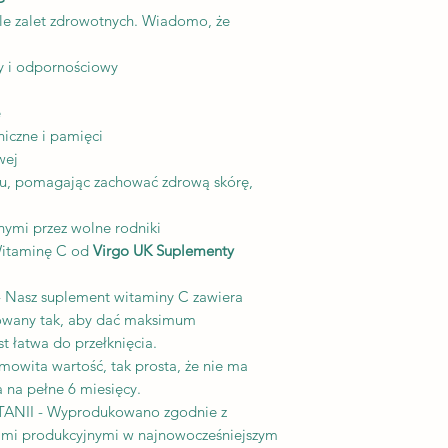
przed zakupem. Po 
standardami GMP
e zalet zdrowotnych. Wiadomo, że
przyjmujemy ze wzgl
W zależności od aktu
y i odpornościowy
opakowania mogą nie
zdjęciach, jednak za
e
są zawsze takie sam
iczne i pamięci
wej
, pomagając zachować zdrową skórę,
mi przez wolne rodniki
Witaminę C od
Virgo UK Suplementy
z suplement witaminy C zawiera
towany tak, aby dać maksimum
t łatwa do przełknięcia.
ita wartość, tak prosta, że ​​nie ma
na pełne 6 miesięcy.
NII - Wyprodukowano zgodnie z
ami produkcyjnymi w najnowocześniejszym