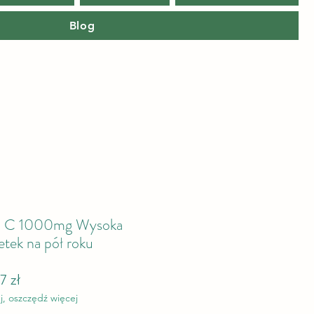
Blog
a C 1000mg Wysoka
tek na pół roku
arna cena
Cena Rabatowa
7 zł
j, oszczędź więcej