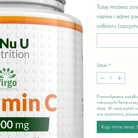
Tutaj możesz zo
nazwa i adres p
odbioru (opcjon
Sztuk
*
Przewidywana wysyłk
roboczych/Temporary
days. W razie pytań 
any questions, please
Kup mnie teraz. 