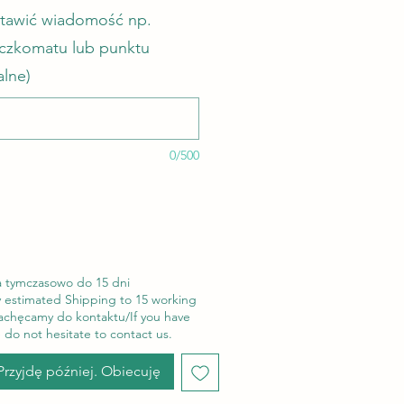
stawić wiadomość np.
aczkomatu lub punktu
alne)
0/500
a tymczasowo do 15 dni
 estimated Shipping to 15 working
zachęcamy do kontaktu/If you have
 do not hesitate to contact us.
Przyjdę później. Obiecuję