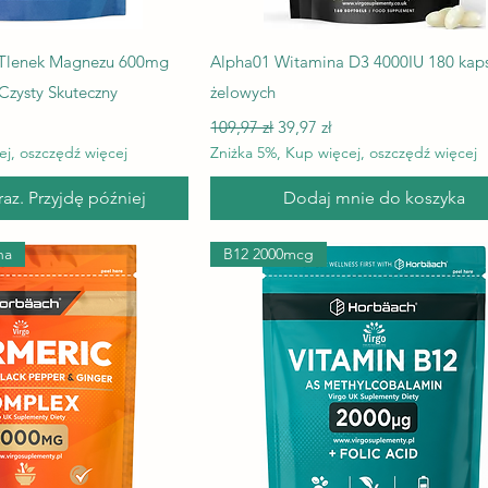
odgląd
Podgląd
Tlenek Magnezu 600mg
Alpha01 Witamina D3 4000IU 180 kap
Czysty Skuteczny
żelowych
atowa
Regularna cena
Cena rabatowa
109,97 zł
39,97 zł
ej, oszczędź więcej
Zniżka 5%, Kup więcej, oszczędź więcej
az. Przyjdę później
Dodaj mnie do koszyka
na
B12 2000mcg