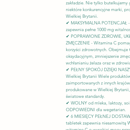
zakładzie. Nie tylko butelkujemy 
niektóre konkurencyjne marki, p
Wielkiej Brytanii.
✔ MAKSYMALNA POTENCJAŁ - Tylk
zapewnia pełne 1000 mg witalnoś
✔ POPRAWIONE ZDROWIE, UK
ZMĘCZENIE - Witamina C pomaga
korzyści zdrowotnych. Obejmuje 
oksydacyjnym, zmniejszenie zmęc
wchłanianiu żelaza oraz w zdrowi
✔ PEŁNY SPOKÓJ DZIĘKI N
Wielkiej Brytanii Wiele produktó
zaimportowanych z innych krajów,
produkowane w Wielkiej Brytanii,
światowe standardy.
✔ WOLNY od mleka, laktozy, soi, 
ODPOWIEDNI dla wegetarian.
✔ 6 MIESIĘCY PEŁNEJ DOSTAWY 
tabletek zapewnia niesamowitą 
witaminę C o wysokiej mocy prze