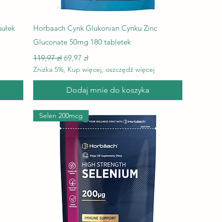
Podgląd
sułek
Horbaach Cynk Glukonian Cynku Zinc
Gluconate 50mg 180 tabletek
Regularna cena
Cena rabatowa
119,97 zł
69,97 zł
Zniżka 5%, Kup więcej, oszczędź więcej
Dodaj mnie do koszyka
Selen 200mcg