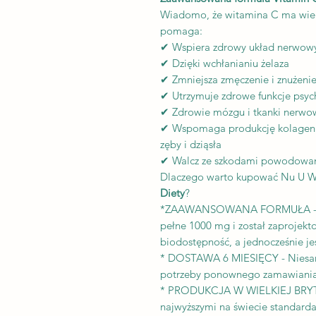
Wiadomo, że witamina C ma wiel
pomaga:
✔ Wspiera zdrowy układ nerwow
✔ Dzięki wchłanianiu żelaza
✔ Zmniejsza zmęczenie i znużeni
✔ Utrzymuje zdrowe funkcje psych
✔ Zdrowie mózgu i tkanki nerwo
✔ Wspomaga produkcję kolagenu
zęby i dziąsła
✔ Walcz ze szkodami powodowany
Dlaczego warto kupować Nu U 
Diety
?
*ZAAWANSOWANA FORMUŁA - Nas
pełne 1000 mg i został zaprojek
biodostępność, a jednocześnie jes
* DOSTAWA 6 MIESIĘCY - Niesamow
potrzeby ponownego zamawiania 
* PRODUKCJA W WIELKIEJ BRYTA
najwyższymi na świecie standard