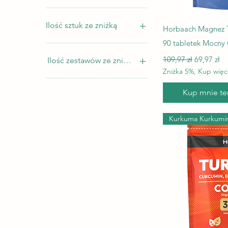
0 zł
195 zł
Ilość sztuk ze zniżką
P
Horbaach Magnez 
90 tabletek Mocny 
1
Regularna cena
Cena rab
2
109,97 zł
69,97 zł
Ilość zestawów ze zniżką
3
Zniżka 5%, Kup więc
4
1
Kup mnie ter
5
2
3
4
Kurkuma Kurkumi
5
6