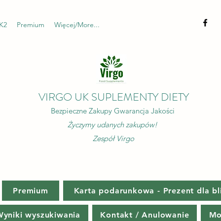
K2
Premium
Więcej/More...
VIRGO UK SUPLEMENTY DIETY
Bezpieczne Zakupy Gwarancja Jakości
Życzymy udanych zakupów!
Zespół Virgo
Premium
Karta podarunkowa - Prezent dla bl
yniki wyszukiwania
Kontakt / Anulowanie
Mo