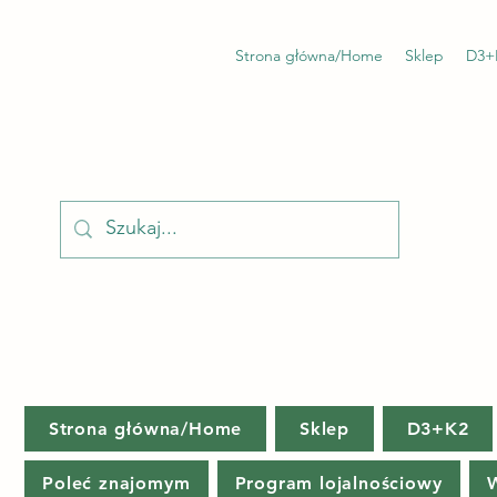
Strona główna/Home
Sklep
D3+
Strona główna/Home
Sklep
D3+K2
Poleć znajomym
Program lojalnościowy
W