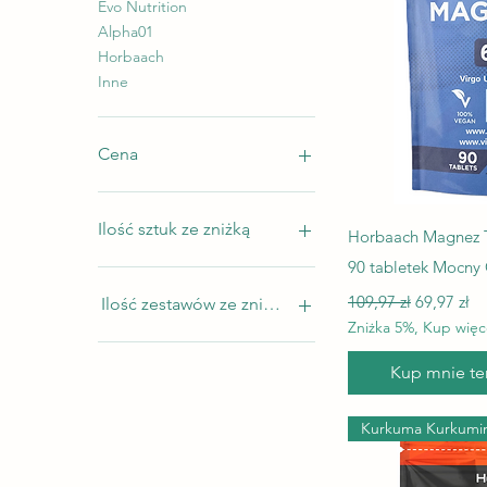
Evo Nutrition
Alpha01
Horbaach
Inne
Cena
0 zł
195 zł
Ilość sztuk ze zniżką
P
Horbaach Magnez 
90 tabletek Mocny 
1
Regularna cena
Cena rab
2
109,97 zł
69,97 zł
Ilość zestawów ze zniżką
3
Zniżka 5%, Kup więc
4
1
Kup mnie ter
5
2
3
4
Kurkuma Kurkumi
5
6