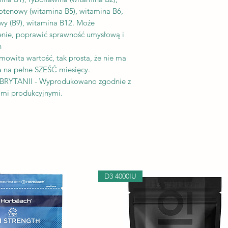
totenowy (witamina B5), witamina B6,
owy (B9), witamina B12. Może
ie, poprawić sprawność umysłową i
h
ita wartość, tak prosta, że ​​nie ma
 na pełne SZEŚĆ miesięcy.
YTANII - Wyprodukowano zgodnie z
ami produkcyjnymi.
D3 4000IU