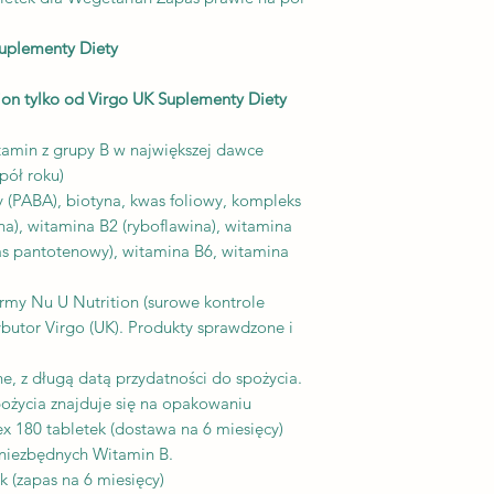
jego przyjmowanie i
lekarzem.
uplementy Diety
Informacje żywieni
Dawkowanie: 1 table
ion tylko od Virgo UK Suplementy Diety
wody i najlepiej pod
zaleceniami pracown
amin z grupy B w największej dawce
farmaceuty). Nie pr
pół roku)
spożycia
(PABA), biotyna, kwas foliowy, kompleks
Liczba porcji w opa
na), witamina B2 (ryboflawina), witamina
Składniki: Substancj
as pantotenowy), witamina B6, witamina
dwuwapniowy, celulo
paraaminobenzoeso
firmy Nu U Nutrition (surowe kontrole
(nikotynamid), Kwa
ybutor Virgo (UK). Produkty sprawdzone i
(chlorowodorek piry
hydroksypropylomety
, z długą datą przydatności do spożycia.
Tiamina, Substancje 
ożycia znajduje się na opakowaniu
magnezu, dwutlenek
x 180 tabletek (dostawa na 6 miesięcy)
(cyjanokobalamina),
 niezbędnych Witamin B.
glazurująca: glicery
 (zapas na 6 miesięcy)
glazurująca: wosk k