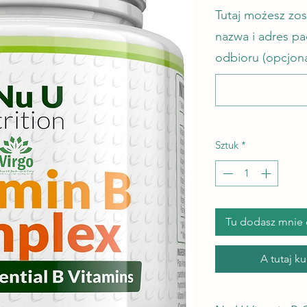
Tutaj możesz zo
nazwa i adres p
odbioru (opcjon
Sztuk
*
Tu dodasz mnie 
A tutaj k