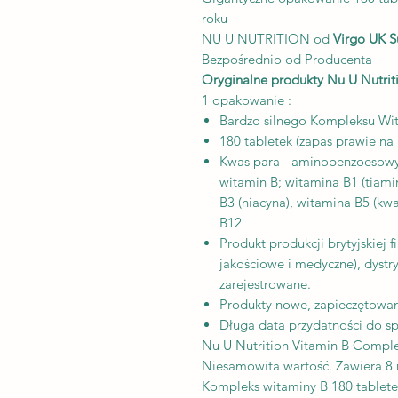
roku
NU U NUTRITION od
Virgo UK S
Bezpośrednio od Producenta
Oryginalne produkty Nu U Nutrit
1 opakowanie :
Bardzo silnego Kompleksu Wit
180 tabletek (zapas prawie na 
Kwas para - aminobenzoesowy 
witamin B; witamina B1 (tiami
B3 (niacyna), witamina B5 (kw
B12
Produkt produkcji brytyjskiej 
jakościowe i medyczne), dystr
zarejestrowane.
Produkty nowe, zapieczętowane
Długa data przydatności do sp
Nu U Nutrition Vitamin B Comple
Niesamowita wartość. Zawiera 8
Kompleks witaminy B 180 tabletek