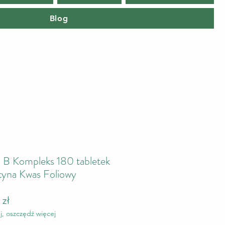
Blog
B Kompleks 180 tabletek
yna Kwas Foliowy
arna cena
Cena Rabatowa
 zł
j, oszczędź więcej