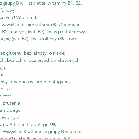
z grupy B w 1 tabletce, witaminy B1, B2,
PRZECHOWYWANI
Przechowywać z dal
 foliowy
słońca w chłodnym i
u Nu U Vitamin B.
Przechowywać w spo
 wszystkie osiem witamin B. Obejmuje
Suplementy diety n
t. B2), niacynę (wit. B3), kwas pantotenowy
substytut (zamiennik
iotynę (wit. B7), kwas foliowy (B9), kwas
Zrównoważony sposó
zdrowego trybu życ
z glutenu, bez laktozy, o niskiej
funkcjonowania org
li, bez cukru, bez orzechów drzewnych
Wyprodukowano w Wi
ją:
standardami GMP
zm
owy, krwionośny i immunologiczny
ądziku
hiczne
i znużenia
karmowego
drowotnych
Nu U Vitamin B od Virgo UK
ystkie 8 witamin z grupy B w jednej
ina B1), ryboflawina (witamina B2),