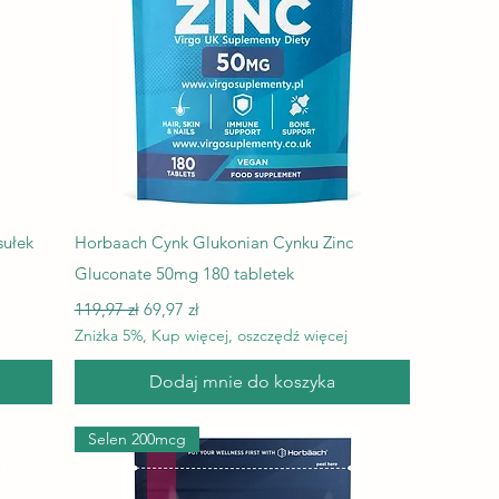
Podgląd
sułek
Horbaach Cynk Glukonian Cynku Zinc
Gluconate 50mg 180 tabletek
Regularna cena
Cena rabatowa
119,97 zł
69,97 zł
Zniżka 5%, Kup więcej, oszczędź więcej
Dodaj mnie do koszyka
Selen 200mcg