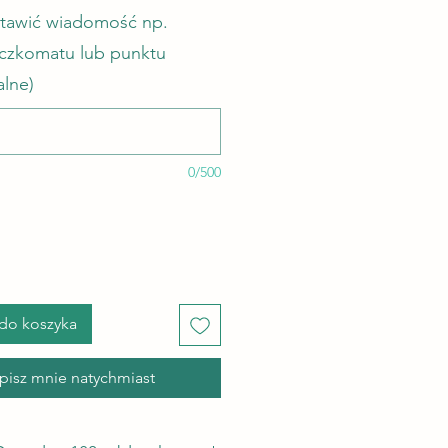
stawić wiadomość np.
aczkomatu lub punktu
alne)
0/500
do koszyka
upisz mnie natychmiast