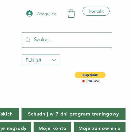
Kontakt
Zaloguj się
PLN (zł)
iskich
Schudnij w 7 dni program treningowy
je nagrody
Moje konto
Moje zamówienia