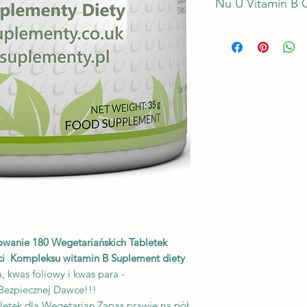
Nu U Vitamin B 
Nasz kompleks witam
witamin B. Obejmuje
(wit. B2), niacynę (w
B5), pirydoksynę (wit
foliowy (B9), kwas fo
Bez GMO, bez nabiał
laktozy, o niskiej z
bez cukru, bez orz
UWAGA:
• Produkt nie jest p
osoby poniżej 18 rok
• Przed przyjęciem 
skonsultuj się z leka
masz istniejący sta
wanie 180 Wegetariańskich Tabletek
operację.
ci Kompleksu witamin B Suplement diety
• Produkt nie nadaje
, kwas foliowy i kwas para -
karmiących, chyba że
• Skutki uboczne te
Bezpiecznej Dawce!!!
jeśli jednak wystąpi
etek dla Wegetarian Zapas prawie na pół