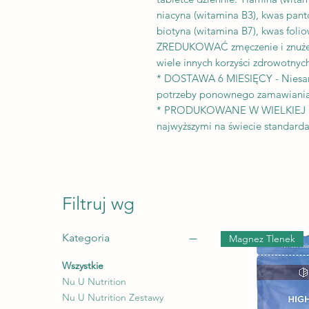
niacyna (witamina B3), kwas pan
biotyna (witamina B7), kwas foli
ZREDUKOWAĆ zmęczenie i znużen
wiele innych korzyści zdrowotnyc
* DOSTAWA 6 MIESIĘCY - Niesamow
potrzeby ponownego zamawiania
* PRODUKOWANE W WIELKIEJ BR
najwyższymi na świecie standard
Filtruj wg
Kategoria
Magnez Tlenek
Wszystkie
Nu U Nutrition
Nu U Nutrition Zestawy