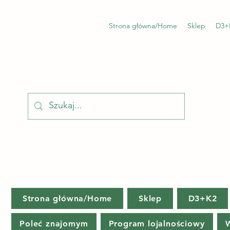
Strona główna/Home
Sklep
D3+
Strona główna/Home
Sklep
D3+K2
Poleć znajomym
Program lojalnościowy
W