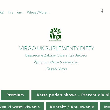
K2
Premium
Więcej/More...
VIRGO UK SUPLEMENTY DIETY
Bezpieczne Zakupy Gwarancja Jakości
Życzymy udanych zakupów!
Zespół Virgo
Premium
Karta podarunkowa - Prezent dla bl
yniki wyszukiwania
Kontakt / Anulowanie
Mo