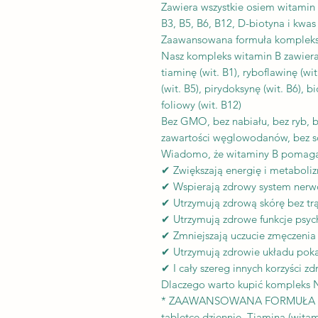
Zawiera wszystkie osiem witamin 
B3, B5, B6, B12, D-biotyna i kwas
Zaawansowana formuła kompleks
Nasz kompleks witamin B zawiera
tiaminę (wit. B1), ryboflawinę (wi
(wit. B5), pirydoksynę (wit. B6), b
foliowy (wit. B12)
Bez GMO, bez nabiału, bez ryb, be
zawartości węglowodanów, bez so
Wiadomo, że witaminy B pomaga
✔ Zwiększają energię i metaboli
✔ Wspierają zdrowy system nerw
✔ Utrzymują zdrową skórę bez tr
✔ Utrzymują zdrowe funkcje psyc
✔ Zmniejszają uczucie zmęczenia 
✔ Utrzymują zdrowie układu po
✔ I cały szereg innych korzyści z
Dlaczego warto kupić kompleks 
* ZAAWANSOWANA FORMUŁA - Wsz
tabletce dziennie. Tiamina (witam