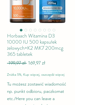
Horbaach Witamina D3
10000 IU 500 kapsułek
żelowych+K2 MK7 200mcg
365 tabletek
Regularna cena
Cena Rabatowa
 199,97 zł 
169,97 zł
Zniżka 5%, Kup więcej, oszczędź więcej
Tu możesz zostawić wiadomość
np. punkt odbioru, paczkomat
etc./Here you can leave a