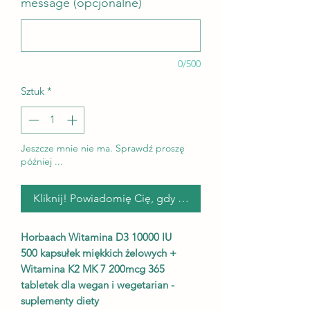
message (opcjonalne)
0/500
Sztuk
*
Jeszcze mnie nie ma. Sprawdź proszę
później ...
Kliknij! Powiadomię Cię, gdy już będę ...
Horbaach Witamina D3 10000 IU
500 kapsułek miękkich żelowych +
Witamina K2 MK 7 200mcg 365
tabletek dla wegan i wegetarian -
suplementy diety