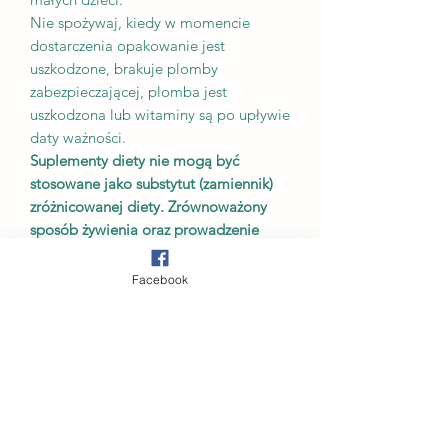
Nie spożywaj, kiedy w momencie
dostarczenia opakowanie jest
uszkodzone, brakuje plomby
zabezpieczającej, plomba jest
uszkodzona lub witaminy są po upływie
daty ważności.
Suplementy diety nie mogą być
stosowane jako substytut (zamiennik)
zróżnicowanej diety. Zrównoważony
sposób żywienia oraz prowadzenie
zdrowego trybu życia są niezbędne dla
prawidłowego funkcjonowania
Facebook
organizmu.
Dotyczy tylko Polski: Do każdego
suplementu diety dołączamy Etykiety w
języku polskim zawierające wszystkie
niezbędne i wymagane informacje
(tłumaczenie tak jak na opakowaniach).
Daty przydatności do spożycia jest