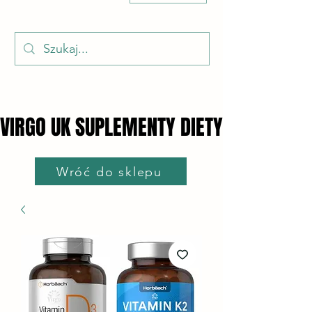
VIRGO UK SUPLEMENTY DIETY
VIRGO UK SUPLEMENTY DIETY
Wróć do sklepu