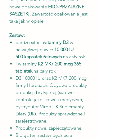
nowe opakowanie
EKO-PRZYJAZNE
SASZETKI.
Zawartość opakowania jest
taka jak w opisie.
Zestaw:
bardzo silnej
witaminy D3
w
największej dawce
10.000 IU
500 kapsułek żelowych
na cały rok
i witaminy
K2 MK7 200 mcg 365
tabletek
na cały rok
D3 10000 IU oraz K2 MK7 200 mcg
firmy Horbaach. Obydwa produkty
produkcji brytyjskiej (surowe
kontrole jakościowe i medyczne),
dystrybutor Virgo UK Suplementy
Diety (UK). Produkty sprawdzone i
zarejestrowane.
Produkty nowe, zapieczętowane.
Biorąc ten zestaw będziecie