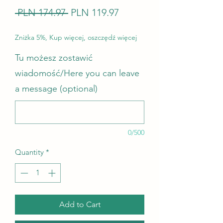
Regular Price
Sale Price
 PLN 174.97 
PLN 119.97
Zniżka 5%, Kup więcej, oszczędź więcej
Tu możesz zostawić
wiadomość/Here you can leave
a message (optional)
0/500
Quantity
*
Add to Cart