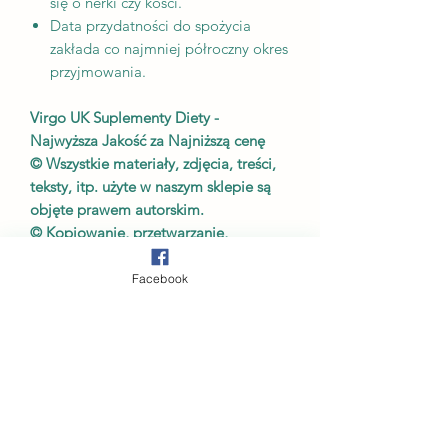
się o nerki czy kości.
Data przydatności do spożycia
zakłada co najmniej półroczny okres
przyjmowania.
Virgo UK Suplementy Diety -
Najwyższa Jakość za Najniższą cenę
© Wszystkie materiały, zdjęcia, treści,
teksty, itp. użyte w naszym sklepie są
objęte prawem autorskim.
© Kopiowanie, przetwarzanie,
rozpowszechnianie, używanie w
jakichkolwiek celach, szczególnie w
Facebook
celach zarobkowych tych materiałów w
całości lub w części bez naszej (autora)
pisemnej zgody jest surowo
zabronione.
Prawo autorskie © 2023-2025 by Virgo
UK Suplementy Diety
Copyright © 2023-2025 by Virgo UK