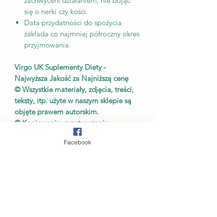
zachwyceni działaniem, nie bojąc
się o nerki czy kości.
Data przydatności do spożycia
zakłada co najmniej półroczny okres
przyjmowania.
Virgo UK Suplementy Diety -
Najwyższa Jakość za Najniższą cenę
© Wszystkie materiały, zdjęcia, treści,
teksty, itp. użyte w naszym sklepie są
objęte prawem autorskim.
© Kopiowanie, przetwarzanie,
rozpowszechnianie, używanie w
Facebook
jakichkolwiek celach, szczególnie w
celach zarobkowych tych materiałów w
całości lub w części bez naszej (autora)
pisemnej zgody jest surowo
zabronione.
Prawo autorskie © 2023 by Virgo UK
Suplementy Diety