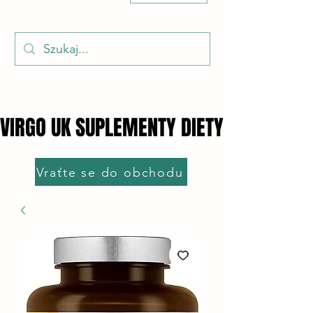
VIRGO UK SUPLEMENTY DIETY
VIRGO UK SUPLEMENTY DIETY
Vraťte se do obchodu