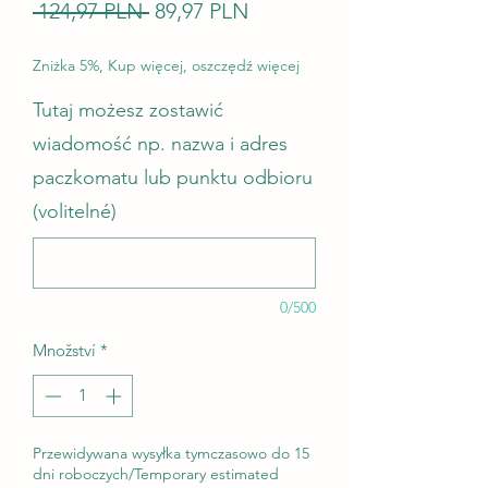
Běžná cena
Zvýhodněná cena
 124,97 PLN 
89,97 PLN
Zniżka 5%, Kup więcej, oszczędź więcej
Tutaj możesz zostawić
wiadomość np. nazwa i adres
paczkomatu lub punktu odbioru
(volitelné)
0/500
Množství
*
Przewidywana wysyłka tymczasowo do 15
dni roboczych/Temporary estimated